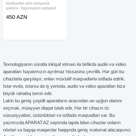
keyfiyyətini yeni səviyyəyə
qaldırın. Yaponiyanın qabaqcıl
texnologiyası ilə istehsal edilmiş
450 AZN
bu model, yüksək performansı və
etibarlılığı ilə fərqlənir. Restoranlar,
ofislər, təhsil
Texnologiyanın sürətlə inkişaf etməsi ilə birlikdə audio və video
aparatları həyatımızın ayrılmaz hissəsinə çevrilib. Hər gün bu
cihazlarla qarşılaşır, onları müxtəlif məqsədlərlə istifadə edirik.
İstər evdə, istərsə də iş yerində, audio və video aparatları bizə
böyük rahatlıq təmin edir.
Lakin bu geniş çeşidli aparatların arasından ən uyğun olanını
seçmək, müəyyən diqqət tələb edir. Hər bir cihazın öz
xüsusiyyətləri, üstünlükləri və istifadə məqsədləri var. Bu
yazımızda APARAT.AZ saytında tapıla bilən cihazlar onların
növləri və başqa məqamlar haqqında geniş məlumat alacaqsınız.