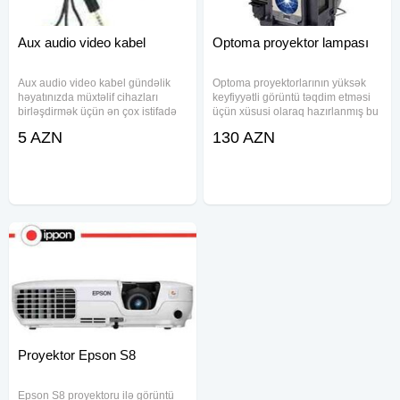
Aux audio video kabel
Optoma proyektor lampası
Aux audio video kabel gündəlik
Optoma proyektorlarının yüksək
həyatınızda müxtəlif cihazları
keyfiyyətli görüntü təqdim etməsi
birləşdirmək üçün ən çox istifadə
üçün xüsusi olaraq hazırlanmış bu
olunan vasitələrdən biridir.
lampa uzunmüddətli və etibarlı iş
5 AZN
130 AZN
Telefon, noutbuk, kompüter,
performansı ilə seçilir. Orijinal və
televizor, səs sistemi və digər
uyğun model seçimləri ilə Optoma
cihazlar arasında sabit və aydın
Proyektor Epson S8
Epson S8 proyektoru ilə görüntü