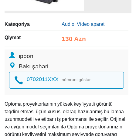
Kateqoriya
Audio, Video aparat
Qiymət
130 Azn
ippon
Bakı şəhəri
0702011XXX
nömrəni göstər
Optoma proyektorlarının yüksək keyfiyyətli görüntü
təqdim etməsi üçün xüsusi olaraq hazırlanmış bu lampa
uzunmüddətli və etibarlı iş performansı ilə seçilir. Orijinal
və uyğun model seçimləri ilə Optoma proyektorlarınızın
görüntü keyfiyyətini maksimum səviyyədə qoruyaraq