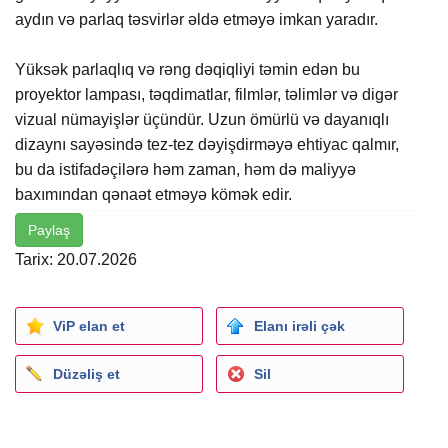
aydın və parlaq təsvirlər əldə etməyə imkan yaradır.
Yüksək parlaqlıq və rəng dəqiqliyi təmin edən bu
proyektor lampası, təqdimatlar, filmlər, təlimlər və digər
vizual nümayişlər üçündür. Uzun ömürlü və dayanıqlı
dizaynı sayəsində tez-tez dəyişdirməyə ehtiyac qalmır,
bu da istifadəçilərə həm zaman, həm də maliyyə
baxımından qənaət etməyə kömək edir.
Paylaş
Tarix: 20.07.2026
ViP elan et
Elanı irəli çək
Düzəliş et
Sil