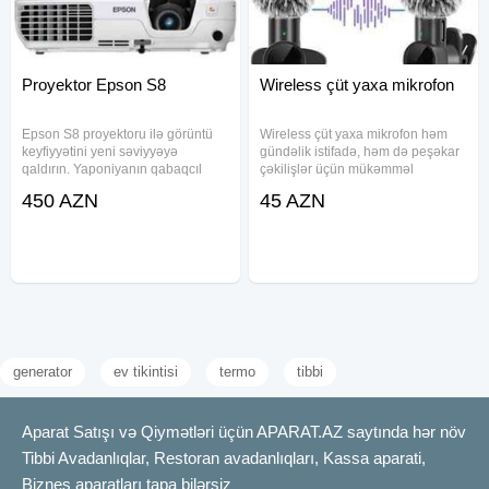
Proyektor Epson S8
Wireless çüt yaxa mikrofon
Epson S8 proyektoru ilə görüntü
Wireless çüt yaxa mikrofon həm
keyfiyyətini yeni səviyyəyə
gündəlik istifadə, həm də peşəkar
qaldırın. Yaponiyanın qabaqcıl
çəkilişlər üçün mükəmməl
texnologiyası ilə istehsal edilmiş
seçimdir. Endirim kampaniyası
450 AZN
45 AZN
bu model, yüksək performansı və
çərçivəsində cəmi 45 AZN-ə
etibarlılığı ilə fərqlənir. Restoranlar,
təqdim olunan bu mikrofon yüksək
ofislər, təhsil
səviyyəli səs keyfiyyətini əlçatan
edir
generator
ev tikintisi
termo
tibbi
Aparat Satışı və Qiymətləri üçün APARAT.AZ saytında hər növ
Tibbi Avadanlıqlar, Restoran avadanlıqları, Kassa aparati,
Biznes aparatları tapa bilərsiz