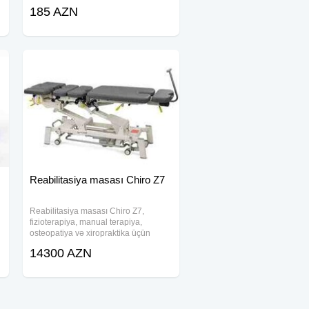
hazırlanmış müasir tibbi avadanlıqdır.
185 AZN
Bu döşək xüsusilə uzun müddət yataq
şəraitində qalan xəstələrdə təzyiq
Reabilitasiya masası Chiro Z7
Reabilitasiya masası Chiro Z7,
fizioterapiya, manual terapiya,
osteopatiya və xiropraktika üçün
xüsusi olaraq hazırlanmış elektrikli
14300 AZN
,
müalicə masasıdır. Bu müasir və
funksional avadanlıq terapevtlərə
pasiyentləri rahat