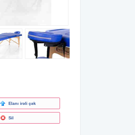
Elanı irəli çək
Sil