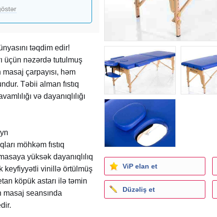
östər
nyasını təqdim edir!
rı üçün nəzərdə tutulmuş
masaj çarpayısı, həm
ndur. Təbii alman fıstıq
amlılığı və dayanıqlılığı
ayn
qları möhkəm fıstıq
 masaya yüksək dayanıqlılıq
ViP elan et
 keyfiyyətli vinillə örtülmüş
tan köpük astarı ilə təmin
Düzəliş et
ən masaj seansında
dir.