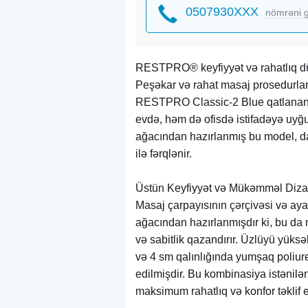
0507930XXX
nömrəni g
RESTPRO® keyfiyyət və rahatlıq dü
Peşəkar və rahat masaj prosedurla
RESTPRO Classic-2 Blue qatlanan 
evdə, həm də ofisdə istifadəyə uyğu
ağacından hazırlanmış bu model, dav
ilə fərqlənir.
Üstün Keyfiyyət və Mükəmməl Diz
Masaj çarpayısının çərçivəsi və aya
ağacından hazırlanmışdır ki, bu da
və sabitlik qazandırır. Üzlüyü yüksək
və 4 sm qalınlığında yumşaq poliure
edilmişdir. Bu kombinasiya istənil
maksimum rahatlıq və konfor təklif e