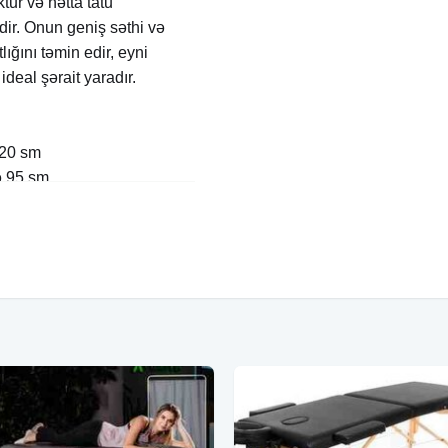
tur və hətta tatu
ir. Onun geniş səthi və
ığını təmin edir, eyni
deal şərait yaradır.
220 sm
ə 95 sm
imlənir)
vinil
xuru çıxarıla bilən və
x20 sm
 15 kq)