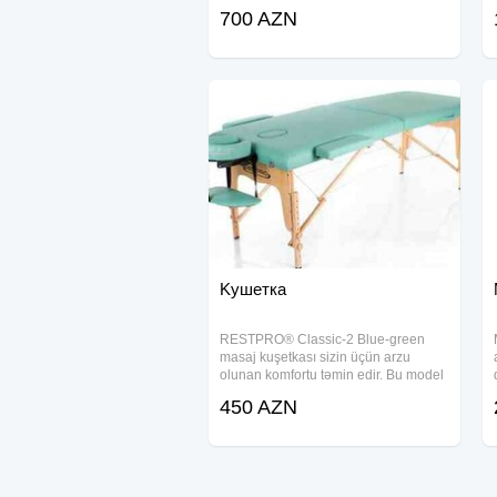
istəyirsinizsə, RESTPRO Memory 2
700 AZN
Beige masaj masası sizin üçün
uyğundur. Yüksək keyfiyyətli
materiallardan
Kушетка
RESTPRO® Classic-2 Blue-green
masaj kuşetkası sizin üçün arzu
olunan komfortu təmin edir. Bu model
müştərilərinizə istirahət arzusunu
450 AZN
yaşadacaq, siz isə işinizə daha yaxşı
fokuslanacaqsınız. Kuşetkanı xüsusi
çantasından