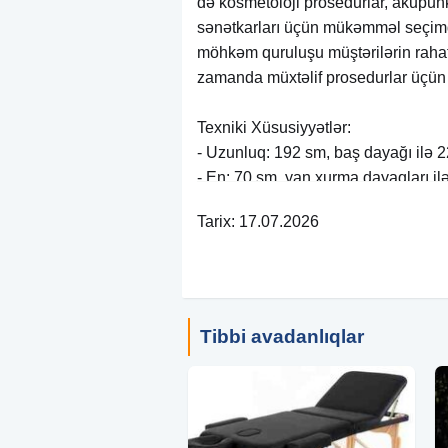
də kosmetoloji prosedurlar, akupunk
sənətkarları üçün mükəmməl seçimd
möhkəm quruluşu müştərilərin rahatl
zamanda müxtəlif prosedurlar üçün i
Texniki Xüsusiyyətlər:
- Uzunluq: 192 sm, baş dayağı ilə 
- En: 70 sm, yan xurma dayaqları il
- Hündürlük: 63 – 84 sm (əl ilə tənz
Tarix: 17.07.2026
- Maksimum yük tutumu: 250 kq
- Üzlük materialı: Yüksək keyfiyyətli 
- Baş dayağı, qol dayaqları və üz çu
tənzimlənə biləndir
- Qatlanan zaman ölçülər: 100x70
Tibbi avadanlıqlar
- Çəki: 13 kq (aksesuarlarla birlikdə