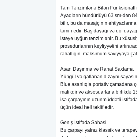
Tam Tənzimlənə Bilən Funksionall
Ayaqların hündürlüyü 63 sm-dən 8
bilir, bu da masajçının ehtiyacların
təmin edir. Baş dayağı və qol dayaqla
istəyə uyğun tənzimlənir. Bu xüsusi
prosedurlarının keyfiyyətini artırar
rahatlığını maksimum səviyyəyə çatd
Asan Daşınma və Rahat Saxlama
Yüngül və qatlanan dizaynı sayə
Blue asanlıqla portativ çamadana çe
malikdir və aksesuarlarla birlikdə 1
isə çarpayının uzunmüddətli istifad
üçün ideal həll təklif edir.
Geniş İstifadə Sahəsi
Bu çarpayı yalnız klassik və terape