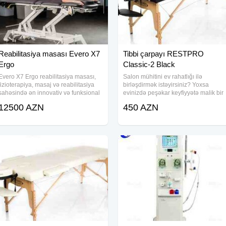
Reabilitasiya masası Evero X7
Tibbi çarpayı RESTPRO
Ergo
Classic-2 Black
Evero X7 Ergo reabilitasiya masası,
Salon mühitini ev rahatlığı ilə
fizioterapiya, masaj və reabilitasiya
birləşdirmək istəyirsiniz? Yoxsa
sahəsində ən innovativ və funksional
evinizdə peşəkar keyfiyyətə malik bir
həllərdən biridir. 7 seqmentli dizayna
masaj çarpayısına ehtiyacınız var?
12500 AZN
450 AZN
malik bu müasir masa, tam
RESTPRO Classic-2 Black tibbi
tənzimlənən üst səthi, asma sistemi
çarpayısı ilə hər iki məqsədə
və ERGO
asanlıqla nail ola