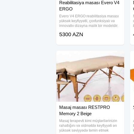
Reabilitasiya masası Evero V4
ERGO
Evero V4 ERGO reabilitasiya masası
yüksək keyfiyyətli, çoxfunksiyalı və
innovativ dizayna malik bir modeldir.
Dörd seqmentli quruluşu və
5300 AZN
ergonomik çərçivəsi sayəsində bu
masa masaj, fizioterapiya və
reabilitasiya
Masaj masası RESTPRO
Memory 2 Beige
Masaj terapevti kimi müştərilərinizin
rahatlığını və xidmətdə keyfiyyəti ən
yüksək səviyyədə təmin etmək