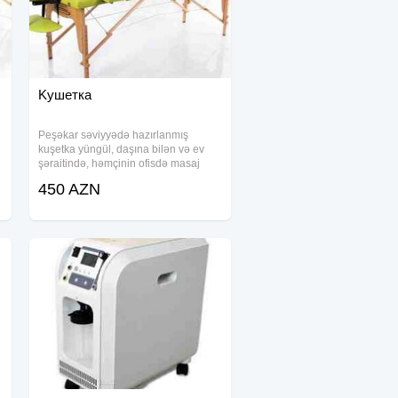
Kушетка
Peşəkar səviyyədə hazırlanmış
kuşetka yüngül, daşına bilən və ev
şəraitində, həmçinin ofisdə masaj
seansları üçün yararlıdır. Almaniyanın
450 AZN
təbii fıstıq ağacından hazırlanmış bu
model həm möhkəmliyinə, həm də