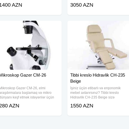
maksimum rahatlıq təmin edir.
reabilitasiya masasıdır. Bu masa,
1400 AZN
3050 AZN
Hərəkətli hissəsi sayəsində xəstəni
peşəkar masaj, fizioterapiya və
uzanmış və ya yarı oturmuş
reabilitasiya otaqlarında istifadə üçün
vəziyyətdə yerləşdirmək
nəzərdə tutulub və
Mikroskop Gazer CM-26
Tibbi kreslo Hidravlik CH-235
Beige
Mikroskop Gazer CM-26, elmi
İşiniz üçün etibarlı və erqonomik
araşdırmalara başlamaq və mikro
mebel axtarırsınız? Tibbi kreslo
dünyanı kəşf etmək istəyənlər üçün
Hidravlik CH-235 Beige sizə
uyğundur. Bu mikroskop, həm məktəb
mükəmməl həll təklif edir. Bu
280 AZN
1550 AZN
şagirdləri, həm də elmi təcrübələrlə
multifunksional kreslo, masaj, pedikür
maraqlananlar üçün əlçatan və
kosmetoloji prosedurlar və digər tibbi
istifadəsi rahat bir
və estetik