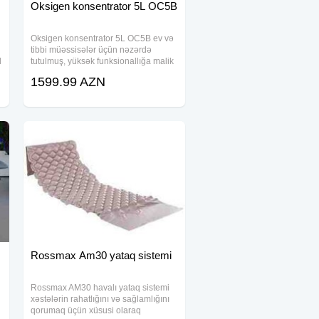
Oksigen konsentrator 5L OC5B
Oksigen konsentrator 5L OC5B ev və
tibbi müəssisələr üçün nəzərdə
l
tutulmuş, yüksək funksionallığa malik
müasir tibbi avadanlıqdır. Bu cihaz
1599.99 AZN
xəstələrə fasiləsiz və təmiz oksigen
təmin etmək üçün hazırlanıb və
istifadədə
Rossmax Am30 yataq sistemi
Rossmax AM30 havalı yataq sistemi
xəstələrin rahatlığını və sağlamlığını
qorumaq üçün xüsusi olaraq