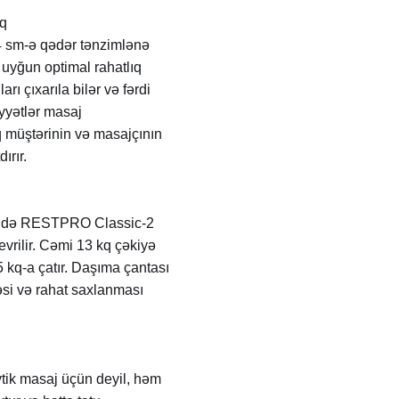
ıq
4 sm-ə qədər tənzimlənə
a uyğun optimal rahatlıq
rı çıxarıla bilər və fərdi
yyətlər masaj
aq müştərinin və masajçının
ırır.
sində RESTPRO Classic-2
vrilir. Cəmi 13 kq çəkiyə
5 kq-a çatır. Daşıma çantası
əsi və rahat saxlanması
vtik masaj üçün deyil, həm