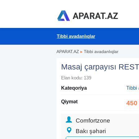
Tibbi avadanlıqlar
APARAT.AZ
▸
Tibbi avadanlıqlar
Masaj çarpayısı REST
Elan kodu: 139
Kateqoriya
Tibbi
Qiymət
450
Comfortzone
Bakı şəhəri