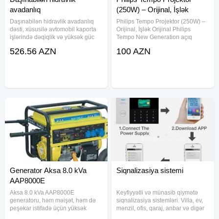
avadanlıq
(250W) – Orijinal, İşlək
Daşınabilən hidravlik avadanlıq
Philips Tempo Projektor (250W) –
dəsti, xüsusilə avtomobil kaporta
Orijinal, İşlək Orijinal Philips
işlərində dəqiqlik və yüksək güc
Tempo New Generation açıq
tələb edən mütəxəssislər üçün
məkan proyektoru. Möhkəm
526.56 AZN
100 AZN
mükəmməl bir həlldir. WOKIN
alüminium korpus, ön hissəsi
W737210 modeli 10 ton gücündə
temperli şüşə və paslanmayan
hidravlik kaporta doğrultma
kilidlərlə. Sənaye obyektləri,
anbarlar,
Generator Aksa 8.0 kVa
Siqnalizasiya sistemi
AAP8000E
Aksa 8.0 kVa AAP8000E
Keyfiyyətli və münasib qiymətə
generatoru, həm məişət, həm də
siqnalizasiya sistemləri. Villa, ev,
peşəkar istifadə üçün yüksək
mənzil, ofis, qaraj, anbar və digər
performanslı bir enerji mənbəyidir.
obyektlərinizi rahatlıqla qoruyun.