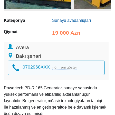
Kateqoriya
Sənayə avadanlıqları
Qiymət
19 000 Azn
Avera
Bakı şəhəri
0702968XXX
nömrəni göstər
Powertech PD-R 165 Generator, sənaye sahəsində
yüksək performans və etibarlılıq axtaranlar üçün
faydalıdır. Bu generator, müasir texnologiyaların tətbiqi
ilə hazırlanmış və ən çətin şəraitdə belə davamlı işləmək
üçün dizayn edilmişdir.