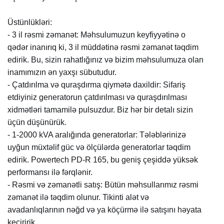
Üstünlükləri:
- 3 il rəsmi zəmanət: Məhsulumuzun keyfiyyətinə o
qədər inanırıq ki, 3 il müddətinə rəsmi zəmanət təqdim
edirik. Bu, sizin rahatlığınız və bizim məhsulumuza olan
inamımızın ən yaxşı sübutudur.
- Çatdırılma və quraşdırma qiymətə daxildir: Sifariş
etdiyiniz generatorun çatdırılması və quraşdırılması
xidmətləri tamamilə pulsuzdur. Biz hər bir detalı sizin
üçün düşünürük.
- 1-2000 kVA aralığında generatorlar: Tələblərinizə
uyğun müxtəlif güc və ölçülərdə generatorlar təqdim
edirik. Powertech PD-R 165, bu geniş çeşiddə yüksək
performansı ilə fərqlənir.
- Rəsmi və zəmanətli satış: Bütün məhsullarımız rəsmi
zəmanət ilə təqdim olunur. Tikinti alət və
avadanlıqlarının nəğd və ya köçürmə ilə satışını həyata
keçiririk.