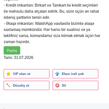
- Kredit imkanları: Birkart və Tamkart ilə kredit seçimləri
ilə məhsulu daha əlçatan edirik. Bu, sizin üçün ən rahat
ödəniş şərtlərini təmin edir.
- Əlaqə imkanları: WatshApp vasitəsilə bizimlə əlaqə
saxlamaq mümkündür. Hər hansı bir sualınız və ya
təklifiniz varsa, komandamız sizə kömək etmək üçün hər
zaman hazırdır.
Paylaş
Tarix: 31.07.2026
ViP elan et
Elanı irəli çək
Düzəliş et
Sil