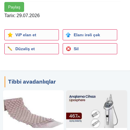
Paylaş
ABS Elektrik təcili yardım və dərman arabası, tibb
müəssisələrində iş səmərəliliyini artırmaq, pasiyentlərin
Tarix: 29.07.2026
təhlükəsizliyini və vaxtında müdaxiləni təmin etmək
üçündür.
ViP elan et
Elanı irəli çək
Düzəliş et
Sil
Tibbi avadanlıqlar