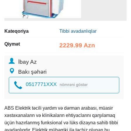
Kateqoriya
Tibbi avadanlıqlar
Qiymət
2229.99 Azn
İbay Az
Bakı şəhəri
0517771XXX
nömrəni göstər
ABS Elektrik təcili yardım və dərman arabası, müasir
xəstəxanaların və klinikaların ehtiyaclarını qarşılamaq
üçün hazırlanmış funksional və lüks dizayna sahib tibbi
avadanlıqdır. Elektrik mühərriki ilə təchiz olunan bu