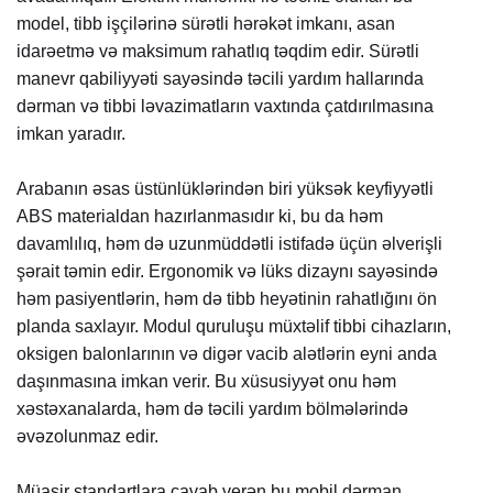
model, tibb işçilərinə sürətli hərəkət imkanı, asan
idarəetmə və maksimum rahatlıq təqdim edir. Sürətli
manevr qabiliyyəti sayəsində təcili yardım hallarında
dərman və tibbi ləvazimatların vaxtında çatdırılmasına
imkan yaradır.
Arabanın əsas üstünlüklərindən biri yüksək keyfiyyətli
ABS materialdan hazırlanmasıdır ki, bu da həm
davamlılıq, həm də uzunmüddətli istifadə üçün əlverişli
şərait təmin edir. Ergonomik və lüks dizaynı sayəsində
həm pasiyentlərin, həm də tibb heyətinin rahatlığını ön
planda saxlayır. Modul quruluşu müxtəlif tibbi cihazların,
oksigen balonlarının və digər vacib alətlərin eyni anda
daşınmasına imkan verir. Bu xüsusiyyət onu həm
xəstəxanalarda, həm də təcili yardım bölmələrində
əvəzolunmaz edir.
Müasir standartlara cavab verən bu mobil dərman