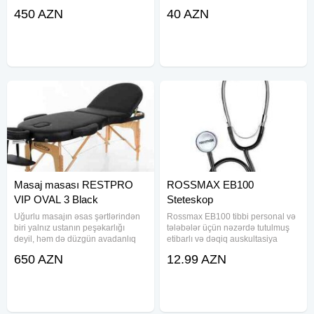
rahatlıq, portativlik və estetik
masaj terapevtləri, fizioterapevtlər
450 AZN
40 AZN
görünüşü ilə seçilir. Keyfiyyət və
və şəxsi rahatlığını ön planda
Dayanıqlılıq Masaj masası təbii
tutanlar üçün nəzərdə tutulmuş bu
alman fıstıq ağacından
valik, istirahət və
Masaj masası RESTPRO
ROSSMAX EB100
VIP OVAL 3 Black
Steteskop
Uğurlu masajın əsas şərtlərindən
Rossmax EB100 tibbi personal və
biri yalnız ustanın peşəkarlığı
tələbələr üçün nəzərdə tutulmuş
deyil, həm də düzgün avadanlıq
etibarlı və dəqiq auskultasiya
seçimidir. Əgər iş gününün
cihazıdır. Tək başlı quruluşu ilə bu
650 AZN
12.99 AZN
sonunda yorğunluq və bel
model ürək və ağciyər səslərinin
ağrılarından şikayət edirsinizsə,
dinlənilməsində yüksək həssaslıq
bu, masaj masanızı dəyişdirməyin
və dəqiqlik təmin