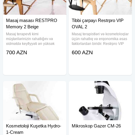
Masaj masası RESTPRO
Tibbi çarpayı Restrpro VIP
Memory 2 Beige
OVAL 2
Masaj terapevti kimi
Masaj terapistləri və kosmetoloqlar
müştərilərinizin rahatlığını və
üçün rahatlıq və erqonomika əsas
xidmətdə keyfiyyəti ən yüksək
faktorlardan biridir. Restrpro VIP
səviyyədə təmin etmək
OVAL 2 masaj masası peşəkar
700 AZN
600 AZN
istəyirsinizsə, RESTPRO Memory
istifadə üçün xüsusi olaraq
2 Beige masaj masası sizin üçün
hazırlanmışdır. Bu model, həm
uyğundur. Yüksək keyfiyyətli
terapevtin işini
materiallardan
Kosmetoloji Kuşetka Hydro-
Mikroskop Gazer CM-26
1-Cream