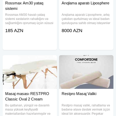
Rossmax Am30 yataq
Arıqlama aparatı Liposphere
sistemi
Rossmax AM30 havalı yataq
Arıqlama aparatı Liposphere, artıq
sistemi xəstələrin rahatlığını və
çəkidən qurtulmaq və ideal bədən
sağlamlığını qorumaq üçün xüsusi
quruluşuna sahib olmaq istəyənlər
olaraq hazırlanmış müasir tibbi
üçün innovativ həll təklif edir. Bu
185 AZN
8000 AZN
avadanlıqdır. Bu döşək xüsusilə
müasir cihaz yüksək effektivliyi və
uzun müddət yataq şəraitində
təhlükəsiz istifadəsi ilə seçilir, həm
qalan xəstələrdə təzyiq
fərdi,
Masaj masası RESTPRO
Restpro Masaj Valiki
Classic Oval 2 Cream
Bu qatlanan, yüngül və davamlı
Restpro masaj valiki, rahatlama və
masa yüksək keyfiyyətli
bədənə əlavə dəstək vermək üçün
materiallardan hazırlanmışdır və
ideal bir aksesuardır. Peşəkar