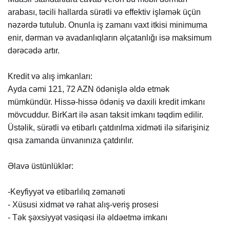
arabası, təcili hallarda sürətli və effektiv işləmək üçün
nəzərdə tutulub. Onunla iş zamanı vaxt itkisi minimuma
enir, dərman və avadanlıqların əlçatanlığı isə maksimum
dərəcədə artır.
Kredit və alış imkanları:
Ayda cəmi 121, 72 AZN ödənişlə əldə etmək
mümkündür. Hissə-hissə ödəniş və daxili kredit imkanı
mövcuddur. BirKart ilə asan taksit imkanı təqdim edilir.
Üstəlik, sürətli və etibarlı çatdırılma xidməti ilə sifarişiniz
qısa zamanda ünvanınıza çatdırılır.
Əlavə üstünlüklər:
-Keyfiyyət və etibarlılıq zəmanəti
- Xüsusi xidmət və rahat alış-veriş prosesi
- Tək şəxsiyyət vəsiqəsi ilə əldəetmə imkanı